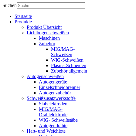
Suchen
Startseite
Produkte
Produkt Übersicht
Lichtbogenschweißen
Maschinen
Zubehör
MIG/MAG-
Schweißen
WIG-Schweißen
Plasma-Schneiden
Zubehör allgemein
Autogenschweißen
Autogengeräte
Einzelschneidbrenner
Autogenzubehör
Schweißzusatzwerkstoffe
Stabelektroden
MIG/MAG-
Drahtelektrode
WIG- Schweißstäbe
Autogendrähte
Hart- und Weichlote