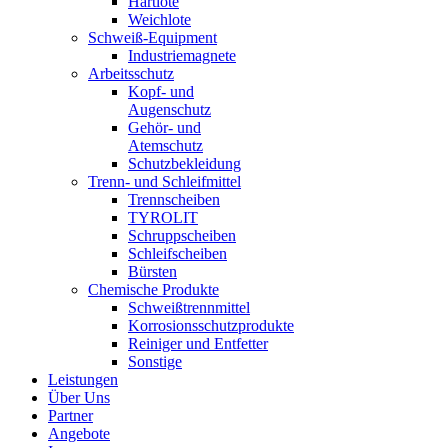
Hartlote
Weichlote
Schweiß-Equipment
Industriemagnete
Arbeitsschutz
Kopf- und
Augenschutz
Gehör- und
Atemschutz
Schutzbekleidung
Trenn- und Schleifmittel
Trennscheiben
TYROLIT
Schruppscheiben
Schleifscheiben
Bürsten
Chemische Produkte
Schweißtrennmittel
Korrosionsschutzprodukte
Reiniger und Entfetter
Sonstige
Leistungen
Über Uns
Partner
Angebote